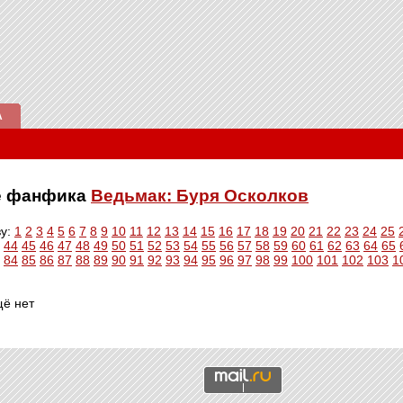
А
ве фанфика
Ведьмак: Буря Осколков
ву:
1
2
3
4
5
6
7
8
9
10
11
12
13
14
15
16
17
18
19
20
21
22
23
24
25
44
45
46
47
48
49
50
51
52
53
54
55
56
57
58
59
60
61
62
63
64
65
84
85
86
87
88
89
90
91
92
93
94
95
96
97
98
99
100
101
102
103
1
щё нет