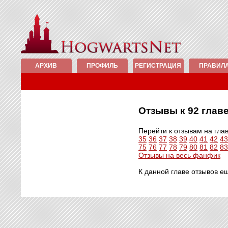
АРХИВ
ПРОФИЛЬ
РЕГИСТРАЦИЯ
ПРАВИЛ
Отзывы к 92 гла
Перейти к отзывам на гла
35
36
37
38
39
40
41
42
43
75
76
77
78
79
80
81
82
83
Отзывы на весь фанфик
К данной главе отзывов е