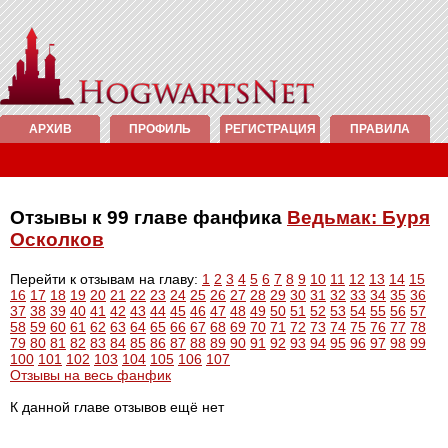
АРХИВ
ПРОФИЛЬ
РЕГИСТРАЦИЯ
ПРАВИЛА
Отзывы к 99 главе фанфика
Ведьмак: Буря
Осколков
Перейти к отзывам на главу:
1
2
3
4
5
6
7
8
9
10
11
12
13
14
15
16
17
18
19
20
21
22
23
24
25
26
27
28
29
30
31
32
33
34
35
36
37
38
39
40
41
42
43
44
45
46
47
48
49
50
51
52
53
54
55
56
57
58
59
60
61
62
63
64
65
66
67
68
69
70
71
72
73
74
75
76
77
78
79
80
81
82
83
84
85
86
87
88
89
90
91
92
93
94
95
96
97
98
99
100
101
102
103
104
105
106
107
Отзывы на весь фанфик
К данной главе отзывов ещё нет