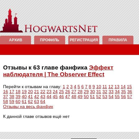
АРХИВ
ПРОФИЛЬ
РЕГИСТРАЦИЯ
ПРАВИЛА
Отзывы к 63 главе фанфика
Эффект
наблюдателя | The Observer Effect
Перейти к отзывам на главу:
1
2
3
4
5
6
7
8
9
10
11
12
13
14
15
16
17
18
19
20
21
22
23
24
25
26
27
28
29
30
31
32
33
34
35
36
37
38
39
40
41
42
43
44
45
46
47
48
49
50
51
52
53
54
55
56
57
58
59
60
61
62
63
64
Отзывы на весь фанфик
К данной главе отзывов ещё нет