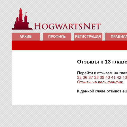
АРХИВ
ПРОФИЛЬ
РЕГИСТРАЦИЯ
ПРАВИЛ
Отзывы к 13 гла
Перейти к отзывам на гла
35
36
37
38
39
40
41
42
43
Отзывы на весь фанфик
К данной главе отзывов е