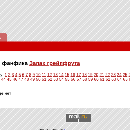
А
ве фанфика
Запах грейпфрута
ву:
1
2
3
4
5
6
7
8
9
10
11
12
13
14
15
16
17
18
19
20
21
22
23
24
25
44
45
46
47
48
49
50
51
52
53
54
55
56
57
58
59
60
61
62
63
64
65
щё нет