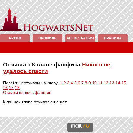
АРХИВ
ПРОФИЛЬ
РЕГИСТРАЦИЯ
ПРАВИЛА
Отзывы к 8 главе фанфика
Никого не
удалось спасти
Перейти к отзывам на главу:
1
2
3
4
5
6
7
8
9
10
11
12
13
14
15
16
17
18
Отзывы на весь фанфик
К данной главе отзывов ещё нет