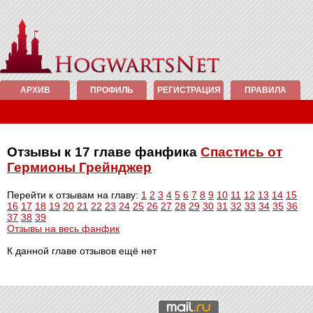
АРХИВ
ПРОФИЛЬ
РЕГИСТРАЦИЯ
ПРАВИЛА
Отзывы к 17 главе фанфика
Спастись от
Гермионы Грейнджер
Перейти к отзывам на главу:
1
2
3
4
5
6
7
8
9
10
11
12
13
14
15
16
17
18
19
20
21
22
23
24
25
26
27
28
29
30
31
32
33
34
35
36
37
38
39
Отзывы на весь фанфик
К данной главе отзывов ещё нет