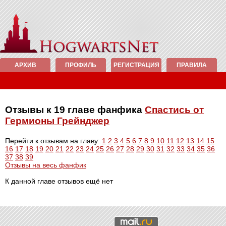
АРХИВ
ПРОФИЛЬ
РЕГИСТРАЦИЯ
ПРАВИЛА
Отзывы к 19 главе фанфика
Спастись от
Гермионы Грейнджер
Перейти к отзывам на главу:
1
2
3
4
5
6
7
8
9
10
11
12
13
14
15
16
17
18
19
20
21
22
23
24
25
26
27
28
29
30
31
32
33
34
35
36
37
38
39
Отзывы на весь фанфик
К данной главе отзывов ещё нет