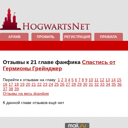
АРХИВ
ПРОФИЛЬ
РЕГИСТРАЦИЯ
ПРАВИЛА
Отзывы к 21 главе фанфика
Спастись от
Гермионы Грейнджер
Перейти к отзывам на главу:
1
2
3
4
5
6
7
8
9
10
11
12
13
14
15
16
17
18
19
20
21
22
23
24
25
26
27
28
29
30
31
32
33
34
35
36
37
38
39
Отзывы на весь фанфик
К данной главе отзывов ещё нет