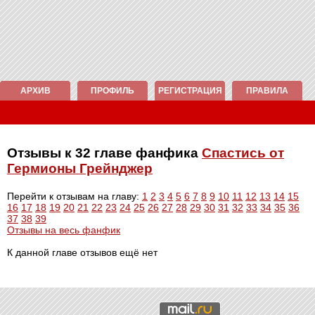
АРХИВ
ПРОФИЛЬ
РЕГИСТРАЦИЯ
ПРАВИЛА
Отзывы к 32 главе фанфика
Спастись от
Гермионы Грейнджер
Перейти к отзывам на главу:
1
2
3
4
5
6
7
8
9
10
11
12
13
14
15
16
17
18
19
20
21
22
23
24
25
26
27
28
29
30
31
32
33
34
35
36
37
38
39
Отзывы на весь фанфик
К данной главе отзывов ещё нет