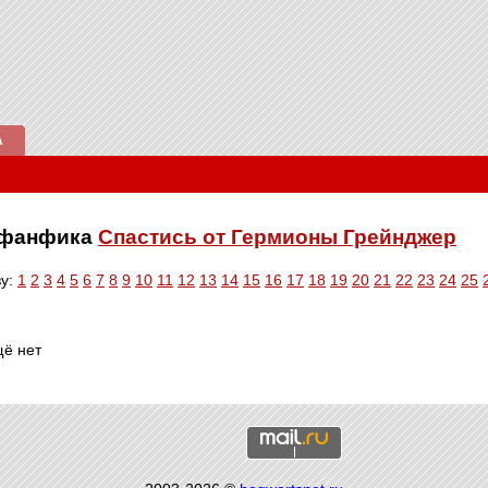
А
е фанфика
Спастись от Гермионы Грейнджер
ву:
1
2
3
4
5
6
7
8
9
10
11
12
13
14
15
16
17
18
19
20
21
22
23
24
25
щё нет