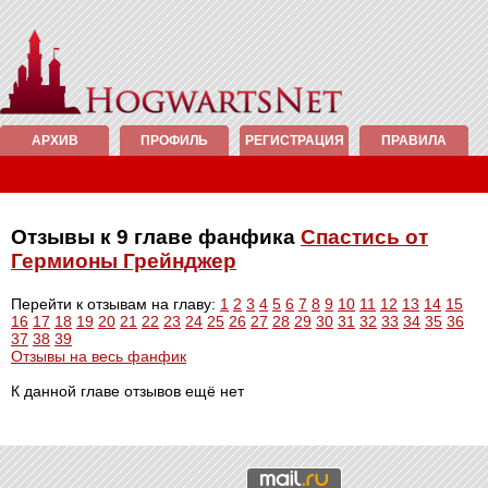
АРХИВ
ПРОФИЛЬ
РЕГИСТРАЦИЯ
ПРАВИЛА
Отзывы к 9 главе фанфика
Спастись от
Гермионы Грейнджер
Перейти к отзывам на главу:
1
2
3
4
5
6
7
8
9
10
11
12
13
14
15
16
17
18
19
20
21
22
23
24
25
26
27
28
29
30
31
32
33
34
35
36
37
38
39
Отзывы на весь фанфик
К данной главе отзывов ещё нет