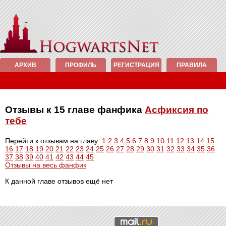
АРХИВ
ПРОФИЛЬ
РЕГИСТРАЦИЯ
ПРАВИЛА
Отзывы к 15 главе фанфика
Асфиксия по
тебе
Перейти к отзывам на главу:
1
2
3
4
5
6
7
8
9
10
11
12
13
14
15
16
17
18
19
20
21
22
23
24
25
26
27
28
29
30
31
32
33
34
35
36
37
38
39
40
41
42
43
44
45
Отзывы на весь фанфик
К данной главе отзывов ещё нет