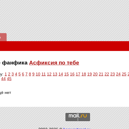
А
ве фанфика
Асфиксия по тебе
ву:
1
2
3
4
5
6
7
8
9
10
11
12
13
14
15
16
17
18
19
20
21
22
23
24
25
44
45
щё нет