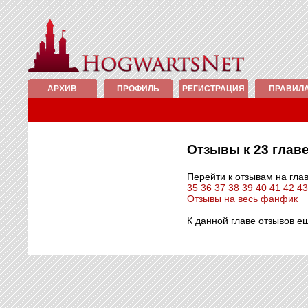
АРХИВ
ПРОФИЛЬ
РЕГИСТРАЦИЯ
ПРАВИЛ
Отзывы к 23 гла
Перейти к отзывам на гла
35
36
37
38
39
40
41
42
43
Отзывы на весь фанфик
К данной главе отзывов е