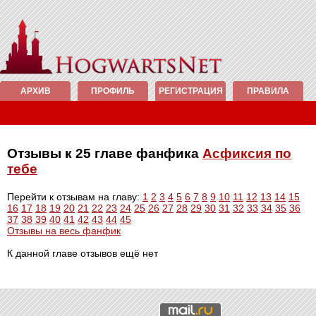
АРХИВ
ПРОФИЛЬ
РЕГИСТРАЦИЯ
ПРАВИЛА
Отзывы к 25 главе фанфика
Асфиксия по
тебе
Перейти к отзывам на главу:
1
2
3
4
5
6
7
8
9
10
11
12
13
14
15
16
17
18
19
20
21
22
23
24
25
26
27
28
29
30
31
32
33
34
35
36
37
38
39
40
41
42
43
44
45
Отзывы на весь фанфик
К данной главе отзывов ещё нет