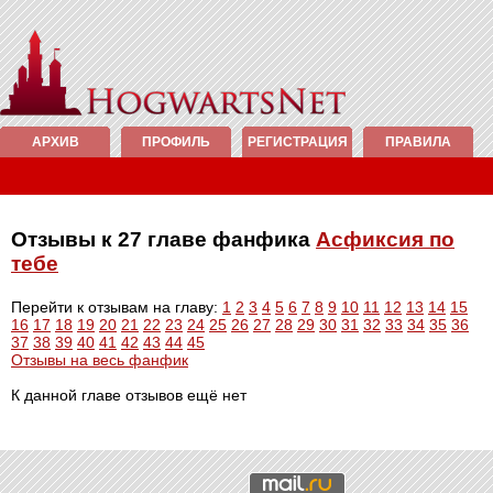
АРХИВ
ПРОФИЛЬ
РЕГИСТРАЦИЯ
ПРАВИЛА
Отзывы к 27 главе фанфика
Асфиксия по
тебе
Перейти к отзывам на главу:
1
2
3
4
5
6
7
8
9
10
11
12
13
14
15
16
17
18
19
20
21
22
23
24
25
26
27
28
29
30
31
32
33
34
35
36
37
38
39
40
41
42
43
44
45
Отзывы на весь фанфик
К данной главе отзывов ещё нет