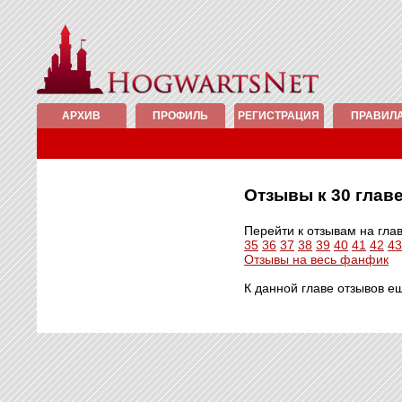
АРХИВ
ПРОФИЛЬ
РЕГИСТРАЦИЯ
ПРАВИЛ
Отзывы к 30 гла
Перейти к отзывам на гла
35
36
37
38
39
40
41
42
43
Отзывы на весь фанфик
К данной главе отзывов е