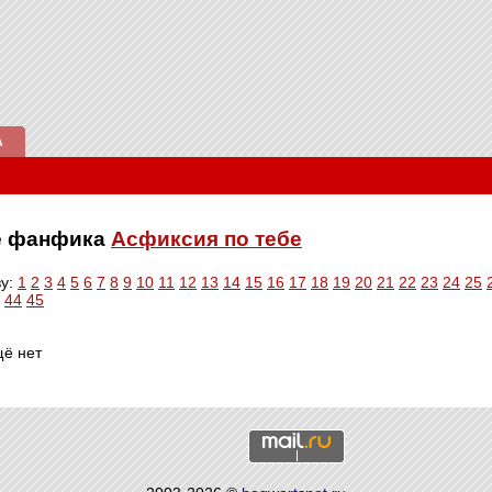
А
ве фанфика
Асфиксия по тебе
ву:
1
2
3
4
5
6
7
8
9
10
11
12
13
14
15
16
17
18
19
20
21
22
23
24
25
44
45
щё нет