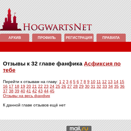
АРХИВ
ПРОФИЛЬ
РЕГИСТРАЦИЯ
ПРАВИЛА
Отзывы к 32 главе фанфика
Асфиксия по
тебе
Перейти к отзывам на главу:
1
2
3
4
5
6
7
8
9
10
11
12
13
14
15
16
17
18
19
20
21
22
23
24
25
26
27
28
29
30
31
32
33
34
35
36
37
38
39
40
41
42
43
44
45
Отзывы на весь фанфик
К данной главе отзывов ещё нет