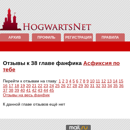
АРХИВ
ПРОФИЛЬ
РЕГИСТРАЦИЯ
ПРАВИЛА
Отзывы к 38 главе фанфика
Асфиксия по
тебе
Перейти к отзывам на главу:
1
2
3
4
5
6
7
8
9
10
11
12
13
14
15
16
17
18
19
20
21
22
23
24
25
26
27
28
29
30
31
32
33
34
35
36
37
38
39
40
41
42
43
44
45
Отзывы на весь фанфик
К данной главе отзывов ещё нет