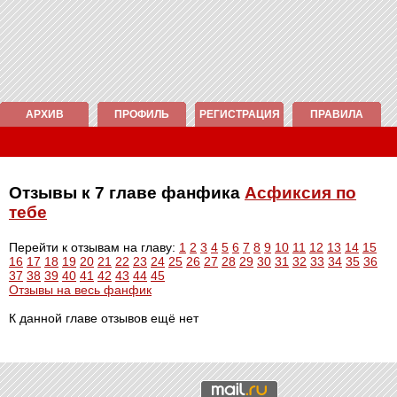
АРХИВ
ПРОФИЛЬ
РЕГИСТРАЦИЯ
ПРАВИЛА
Отзывы к 7 главе фанфика
Асфиксия по
тебе
Перейти к отзывам на главу:
1
2
3
4
5
6
7
8
9
10
11
12
13
14
15
16
17
18
19
20
21
22
23
24
25
26
27
28
29
30
31
32
33
34
35
36
37
38
39
40
41
42
43
44
45
Отзывы на весь фанфик
К данной главе отзывов ещё нет