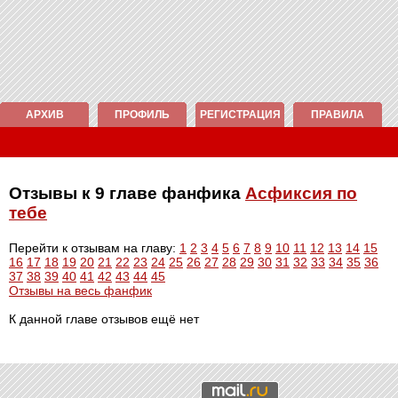
АРХИВ
ПРОФИЛЬ
РЕГИСТРАЦИЯ
ПРАВИЛА
Отзывы к 9 главе фанфика
Асфиксия по
тебе
Перейти к отзывам на главу:
1
2
3
4
5
6
7
8
9
10
11
12
13
14
15
16
17
18
19
20
21
22
23
24
25
26
27
28
29
30
31
32
33
34
35
36
37
38
39
40
41
42
43
44
45
Отзывы на весь фанфик
К данной главе отзывов ещё нет