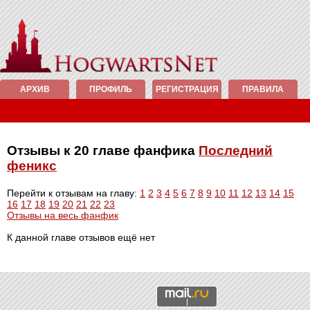
АРХИВ
ПРОФИЛЬ
РЕГИСТРАЦИЯ
ПРАВИЛА
Отзывы к 20 главе фанфика
Последний
феникс
Перейти к отзывам на главу:
1
2
3
4
5
6
7
8
9
10
11
12
13
14
15
16
17
18
19
20
21
22
23
Отзывы на весь фанфик
К данной главе отзывов ещё нет