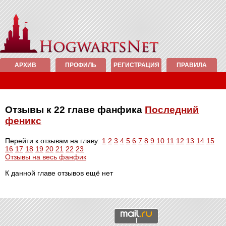
АРХИВ
ПРОФИЛЬ
РЕГИСТРАЦИЯ
ПРАВИЛА
Отзывы к 22 главе фанфика
Последний
феникс
Перейти к отзывам на главу:
1
2
3
4
5
6
7
8
9
10
11
12
13
14
15
16
17
18
19
20
21
22
23
Отзывы на весь фанфик
К данной главе отзывов ещё нет