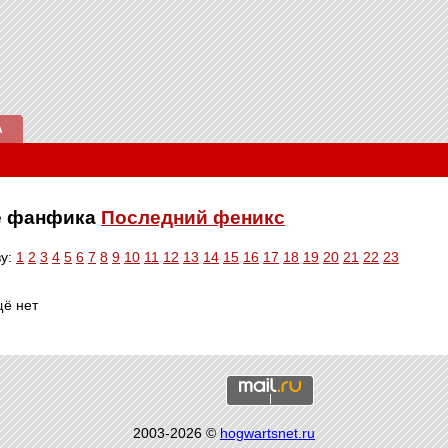
А
ве фанфика
Последний феникс
ву:
1
2
3
4
5
6
7
8
9
10
11
12
13
14
15
16
17
18
19
20
21
22
23
щё нет
2003-2026 ©
hogwartsnet.ru