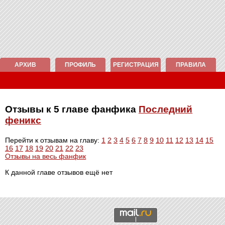
АРХИВ
ПРОФИЛЬ
РЕГИСТРАЦИЯ
ПРАВИЛА
Отзывы к 5 главе фанфика
Последний
феникс
Перейти к отзывам на главу:
1
2
3
4
5
6
7
8
9
10
11
12
13
14
15
16
17
18
19
20
21
22
23
Отзывы на весь фанфик
К данной главе отзывов ещё нет