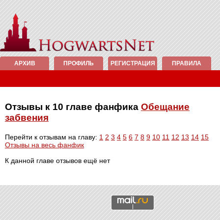
АРХИВ
ПРОФИЛЬ
РЕГИСТРАЦИЯ
ПРАВИЛА
Отзывы к 10 главе фанфика
Обещание
забвения
Перейти к отзывам на главу:
1
2
3
4
5
6
7
8
9
10
11
12
13
14
15
Отзывы на весь фанфик
К данной главе отзывов ещё нет