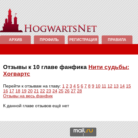
АРХИВ
ПРОФИЛЬ
РЕГИСТРАЦИЯ
ПРАВИЛА
Отзывы к 10 главе фанфика
Нити судьбы:
Хогвартс
Перейти к отзывам на главу:
1
2
3
4
5
6
7
8
9
10
11
12
13
14
15
16
17
18
19
20
21
22
23
24
25
26
27
28
Отзывы на весь фанфик
К данной главе отзывов ещё нет