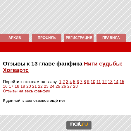
АРХИВ
ПРОФИЛЬ
РЕГИСТРАЦИЯ
ПРАВИЛА
Отзывы к 13 главе фанфика
Нити судьбы:
Хогвартс
Перейти к отзывам на главу:
1
2
3
4
5
6
7
8
9
10
11
12
13
14
15
16
17
18
19
20
21
22
23
24
25
26
27
28
Отзывы на весь фанфик
К данной главе отзывов ещё нет