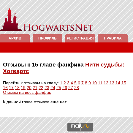
АРХИВ
ПРОФИЛЬ
РЕГИСТРАЦИЯ
ПРАВИЛА
Отзывы к 15 главе фанфика
Нити судьбы:
Хогвартс
Перейти к отзывам на главу:
1
2
3
4
5
6
7
8
9
10
11
12
13
14
15
16
17
18
19
20
21
22
23
24
25
26
27
28
Отзывы на весь фанфик
К данной главе отзывов ещё нет