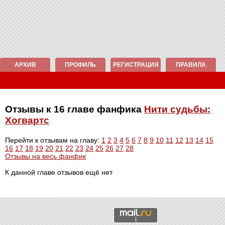
АРХИВ
ПРОФИЛЬ
РЕГИСТРАЦИЯ
ПРАВИЛА
Отзывы к 16 главе фанфика
Нити судьбы:
Хогвартс
Перейти к отзывам на главу:
1
2
3
4
5
6
7
8
9
10
11
12
13
14
15
16
17
18
19
20
21
22
23
24
25
26
27
28
Отзывы на весь фанфик
К данной главе отзывов ещё нет