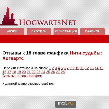
АРХИВ
ПРОФИЛЬ
РЕГИСТРАЦИЯ
ПРАВИЛА
Отзывы к 18 главе фанфика
Нити судьбы:
Хогвартс
Перейти к отзывам на главу:
1
2
3
4
5
6
7
8
9
10
11
12
13
14
15
16
17
18
19
20
21
22
23
24
25
26
27
28
Отзывы на весь фанфик
К данной главе отзывов ещё нет