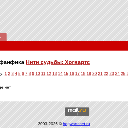
А
е фанфика
Нити судьбы: Хогвартс
ву:
1
2
3
4
5
6
7
8
9
10
11
12
13
14
15
16
17
18
19
20
21
22
23
24
25
щё нет
2003-2026 ©
hogwartsnet.ru