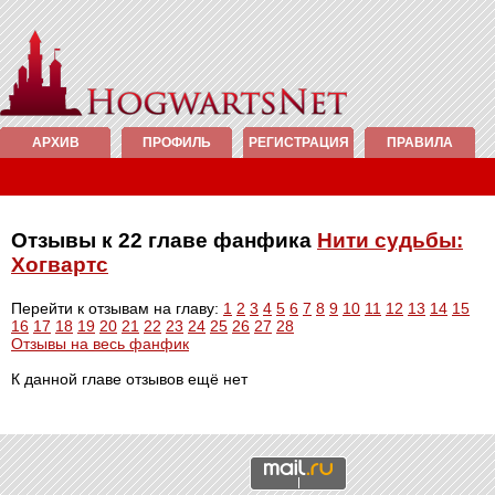
АРХИВ
ПРОФИЛЬ
РЕГИСТРАЦИЯ
ПРАВИЛА
Отзывы к 22 главе фанфика
Нити судьбы:
Хогвартс
Перейти к отзывам на главу:
1
2
3
4
5
6
7
8
9
10
11
12
13
14
15
16
17
18
19
20
21
22
23
24
25
26
27
28
Отзывы на весь фанфик
К данной главе отзывов ещё нет