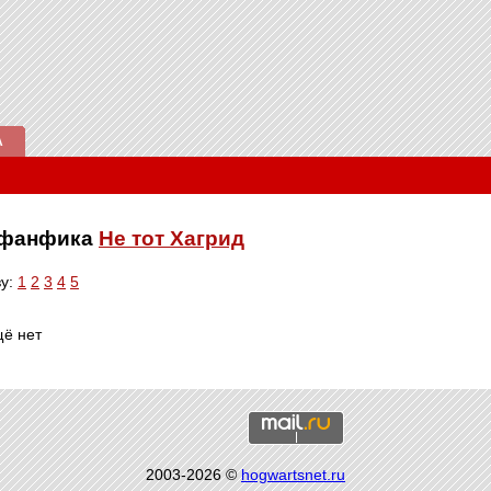
А
е фанфика
Не тот Хагрид
ву:
1
2
3
4
5
щё нет
2003-2026 ©
hogwartsnet.ru