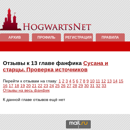
АРХИВ
ПРОФИЛЬ
РЕГИСТРАЦИЯ
ПРАВИЛА
Отзывы к 13 главе фанфика
Сусана и
старцы. Проверка источников
Перейти к отзывам на главу:
1
2
3
4
5
6
7
8
9
10
11
12
13
14
15
16
17
18
19
20
21
22
23
24
25
26
27
28
29
30
31
32
33
Отзывы на весь фанфик
К данной главе отзывов ещё нет