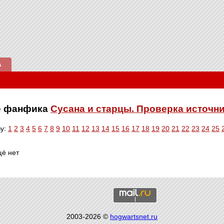
А
ве фанфика
Сусана и старцы. Проверка источн
ву:
1
2
3
4
5
6
7
8
9
10
11
12
13
14
15
16
17
18
19
20
21
22
23
24
25
щё нет
2003-2026 ©
hogwartsnet.ru