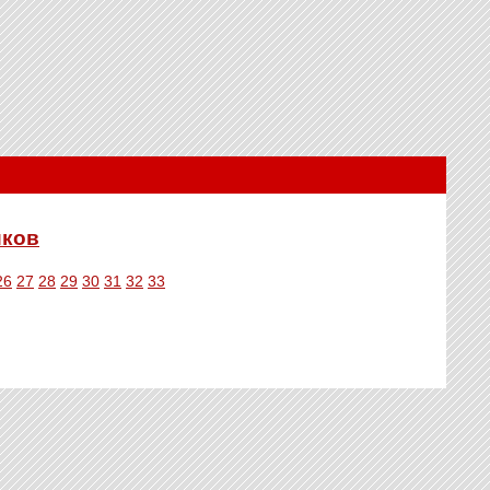
иков
26
27
28
29
30
31
32
33