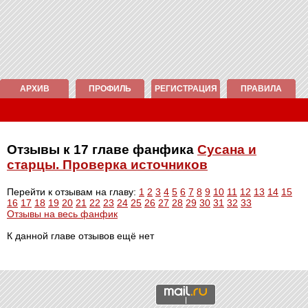
АРХИВ
ПРОФИЛЬ
РЕГИСТРАЦИЯ
ПРАВИЛА
Отзывы к 17 главе фанфика
Сусана и
старцы. Проверка источников
Перейти к отзывам на главу:
1
2
3
4
5
6
7
8
9
10
11
12
13
14
15
16
17
18
19
20
21
22
23
24
25
26
27
28
29
30
31
32
33
Отзывы на весь фанфик
К данной главе отзывов ещё нет