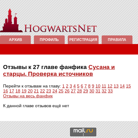
АРХИВ
ПРОФИЛЬ
РЕГИСТРАЦИЯ
ПРАВИЛА
Отзывы к 27 главе фанфика
Сусана и
старцы. Проверка источников
Перейти к отзывам на главу:
1
2
3
4
5
6
7
8
9
10
11
12
13
14
15
16
17
18
19
20
21
22
23
24
25
26
27
28
29
30
31
32
33
Отзывы на весь фанфик
К данной главе отзывов ещё нет