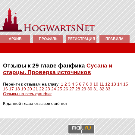
АРХИВ
ПРОФИЛЬ
РЕГИСТРАЦИЯ
ПРАВИЛА
Отзывы к 29 главе фанфика
Сусана и
старцы. Проверка источников
Перейти к отзывам на главу:
1
2
3
4
5
6
7
8
9
10
11
12
13
14
15
16
17
18
19
20
21
22
23
24
25
26
27
28
29
30
31
32
33
Отзывы на весь фанфик
К данной главе отзывов ещё нет