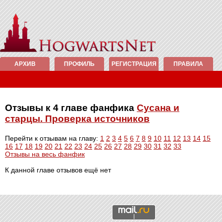
АРХИВ
ПРОФИЛЬ
РЕГИСТРАЦИЯ
ПРАВИЛА
Отзывы к 4 главе фанфика
Сусана и
старцы. Проверка источников
Перейти к отзывам на главу:
1
2
3
4
5
6
7
8
9
10
11
12
13
14
15
16
17
18
19
20
21
22
23
24
25
26
27
28
29
30
31
32
33
Отзывы на весь фанфик
К данной главе отзывов ещё нет