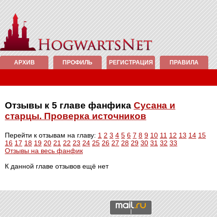
АРХИВ
ПРОФИЛЬ
РЕГИСТРАЦИЯ
ПРАВИЛА
Отзывы к 5 главе фанфика
Сусана и
старцы. Проверка источников
Перейти к отзывам на главу:
1
2
3
4
5
6
7
8
9
10
11
12
13
14
15
16
17
18
19
20
21
22
23
24
25
26
27
28
29
30
31
32
33
Отзывы на весь фанфик
К данной главе отзывов ещё нет