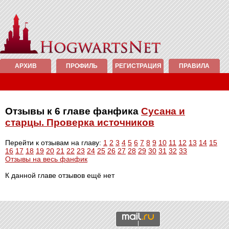
АРХИВ
ПРОФИЛЬ
РЕГИСТРАЦИЯ
ПРАВИЛА
Отзывы к 6 главе фанфика
Сусана и
старцы. Проверка источников
Перейти к отзывам на главу:
1
2
3
4
5
6
7
8
9
10
11
12
13
14
15
16
17
18
19
20
21
22
23
24
25
26
27
28
29
30
31
32
33
Отзывы на весь фанфик
К данной главе отзывов ещё нет