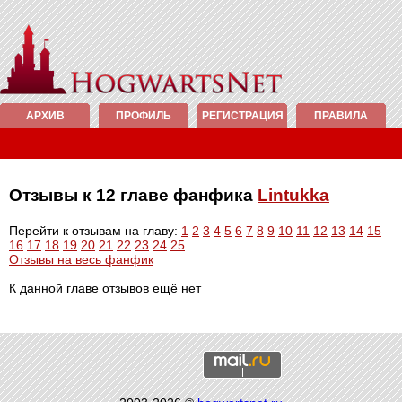
АРХИВ
ПРОФИЛЬ
РЕГИСТРАЦИЯ
ПРАВИЛА
Отзывы к 12 главе фанфика
Lintukka
Перейти к отзывам на главу:
1
2
3
4
5
6
7
8
9
10
11
12
13
14
15
16
17
18
19
20
21
22
23
24
25
Отзывы на весь фанфик
К данной главе отзывов ещё нет