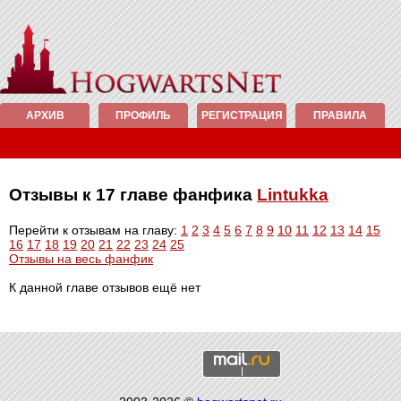
АРХИВ
ПРОФИЛЬ
РЕГИСТРАЦИЯ
ПРАВИЛА
Отзывы к 17 главе фанфика
Lintukka
Перейти к отзывам на главу:
1
2
3
4
5
6
7
8
9
10
11
12
13
14
15
16
17
18
19
20
21
22
23
24
25
Отзывы на весь фанфик
К данной главе отзывов ещё нет