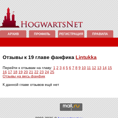
АРХИВ
ПРОФИЛЬ
РЕГИСТРАЦИЯ
ПРАВИЛА
Отзывы к 19 главе фанфика
Lintukka
Перейти к отзывам на главу:
1
2
3
4
5
6
7
8
9
10
11
12
13
14
15
16
17
18
19
20
21
22
23
24
25
Отзывы на весь фанфик
К данной главе отзывов ещё нет