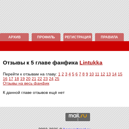
АРХИВ
ПРОФИЛЬ
РЕГИСТРАЦИЯ
ПРАВИЛА
Отзывы к 5 главе фанфика
Lintukka
Перейти к отзывам на главу:
1
2
3
4
5
6
7
8
9
10
11
12
13
14
15
16
17
18
19
20
21
22
23
24
25
Отзывы на весь фанфик
К данной главе отзывов ещё нет