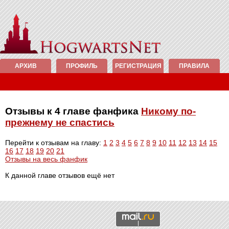
АРХИВ
ПРОФИЛЬ
РЕГИСТРАЦИЯ
ПРАВИЛА
Отзывы к 4 главе фанфика
Никому по-
прежнему не спастись
Перейти к отзывам на главу:
1
2
3
4
5
6
7
8
9
10
11
12
13
14
15
16
17
18
19
20
21
Отзывы на весь фанфик
К данной главе отзывов ещё нет