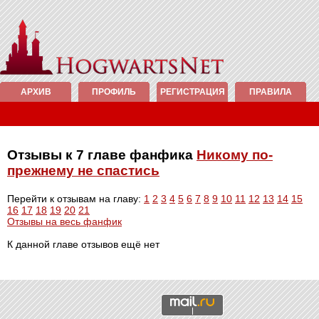
АРХИВ
ПРОФИЛЬ
РЕГИСТРАЦИЯ
ПРАВИЛА
Отзывы к 7 главе фанфика
Никому по-
прежнему не спастись
Перейти к отзывам на главу:
1
2
3
4
5
6
7
8
9
10
11
12
13
14
15
16
17
18
19
20
21
Отзывы на весь фанфик
К данной главе отзывов ещё нет