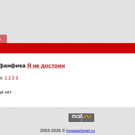
А
е фанфика
Я не достоин
ву:
1
2
3
4
щё нет
2003-2026 ©
hogwartsnet.ru