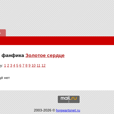
А
ве фанфика
Золотое сердце
ву:
1
2
3
4
5
6
7
8
9
10
11
12
щё нет
2003-2026 ©
hogwartsnet.ru