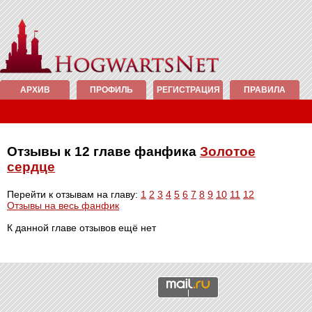
АРХИВ
ПРОФИЛЬ
РЕГИСТРАЦИЯ
ПРАВИЛА
Отзывы к 12 главе фанфика
Золотое
сердце
Перейти к отзывам на главу:
1
2
3
4
5
6
7
8
9
10
11
12
Отзывы на весь фанфик
К данной главе отзывов ещё нет